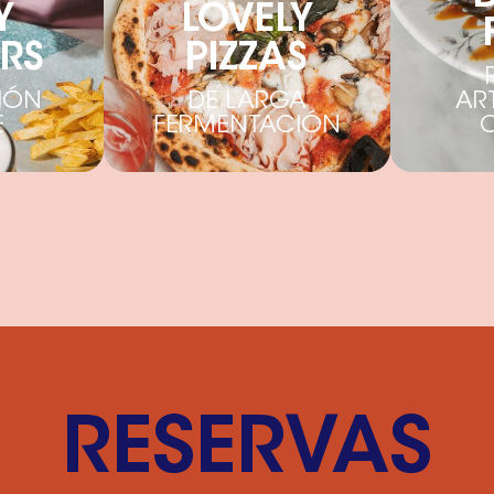
Y
LOVELY
RS
PIZZAS
IÓN
DE LARGA
AR
E
FERMENTACIÓN
RESERVAS