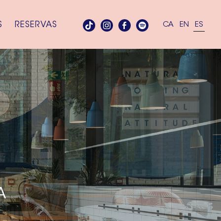
S
RESERVAS
CA
EN
ES
A