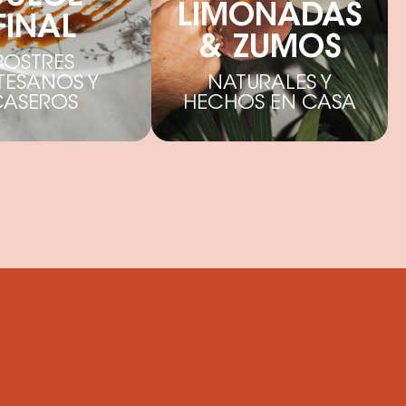
LIMONADAS
FINAL
& ZUMOS
POSTRES
TESANOS Y
NATURALES Y
CASEROS
HECHOS EN CASA