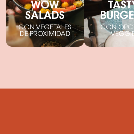
WOW
TAST
SALADS
BURGE
CON VEGETALES
CON OPC
DE PROXIMIDAD
VEGGI