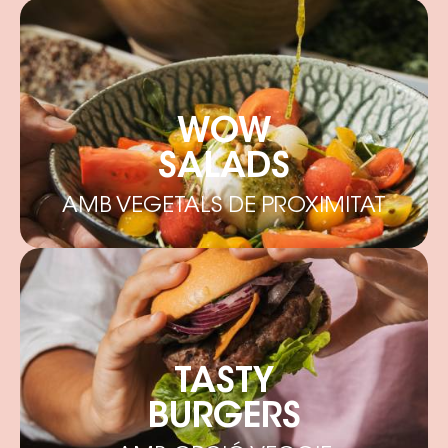
WOW
SALADS
AMB VEGETALS DE PROXIMITAT
TASTY
BURGERS