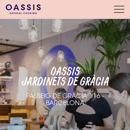
OASSIS
JARDINETS DE GRÀCIA
PASSEIG DE GRÀCIA 116 -
BARCELONA