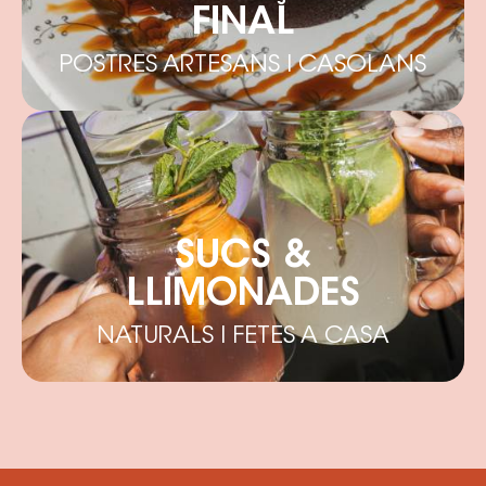
FINAL
POSTRES ARTESANS I CASOLANS
SUCS &
LLIMONADES
NATURALS I FETES A CASA