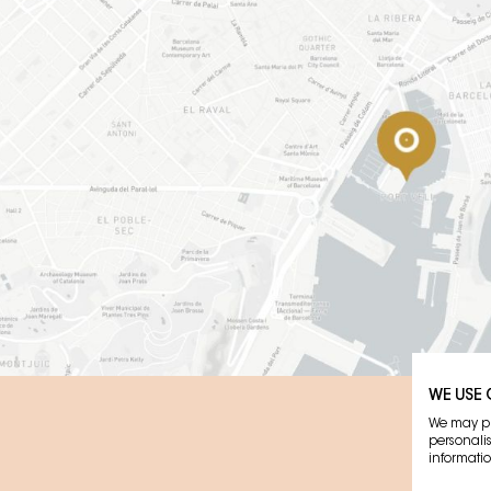
WE USE
We may pla
personali
informatio