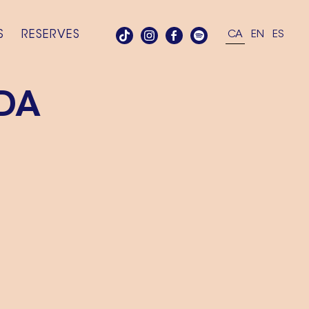
S
RESERVES
CA
EN
ES
DA